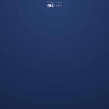
Entertainment
桌面版
| 移動版